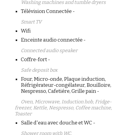
Washing machines and tumble dryers
Télévision Connectée -
Smart TV
Wifi
Enceinte audio connectée -
Connected audio speaker
Coffre-fort -
Safe deposit box
Four, Micro-onde, Plaque induction,
Réfrigérateur-congélateur, Bouilloire,
Nespresso, Cafetiére, Grille pain -
Oven, Microwave, Induction hob, Fridge-
freezer, Kettle, Nespresso, Coffee machine,
Toaster
Salle d'eau avec douche et WC -
Shower room with WC.