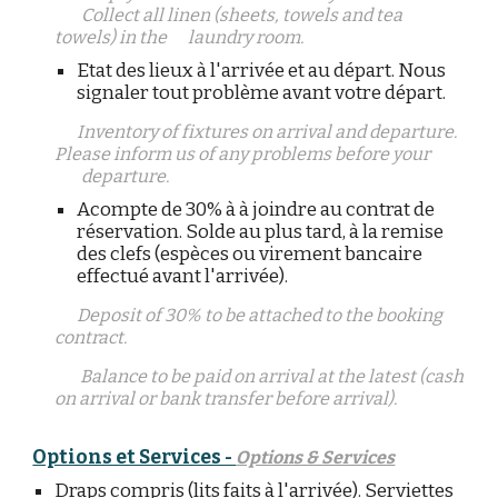
Collect all linen (sheets, towels and tea
towels) in the
laundry room.
Etat des lieux à l'arrivée et au départ. Nous
signaler tout problème avant votre départ.
Inventory of fixtures on arrival and departure.
Please inform us of any problems before your
departure.
Acompte de 30% à à joindre au contrat de
réservation.
Solde au plus tard, à la remise
des clefs (espèces ou virement bancaire
effectué avant l'arrivée).
Deposit of 30% to be attached to the booking
contract.
Balance to be paid on arrival at the latest (cash
on arrival or bank transfer before arrival).
Options et Services -
Options & Services
Draps compris (lits faits à l'arrivée). Serviettes