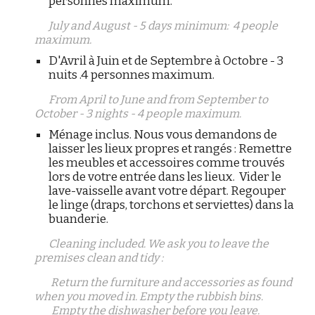
personnes maximum.
July and August - 5 days minimum: 4 people
maximum.
D'Avril à Juin et de Septembre à Octobre - 3
nuits
.4 personnes maximum.
From April to June and from September to
October - 3 nights - 4 people maximum.
Ménage inclus. Nous vous demandons de
laisser les lieux propres et rangés : Remettre
les meubles et accessoires comme trouvés
lors de votre entrée dans les lieux. Vider le
lave-vaisselle avant votre départ. Regouper
le linge (draps, torchons et serviettes) dans la
buanderie.
Cleaning included. We ask you to leave the
premises clean and tidy :
Return the furniture and accessories as found
when you moved in. Empty the rubbish bins.
Empty the dishwasher before you leave.