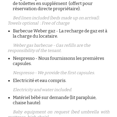
de toilettes en supplément (offert pour
réservation directe propriétaire).
Bed linen included (beds made up on arrival).
Towels optional : Free of charge
Barbecue Weber gaz - La recharge de gaz est à
la charge du locataire.
Weber gas barbecue - Gas refills are the
responsibility of the tenant.
Nespresso - Nous fournissons les premières
capsules.
Nespresso - We provide the first capsules.
Electricité et eau compris.
Electricity and water included.
Matériel bébé sur demande (lit parapluie,
chaise haute).
Baby equipment on request (bed umbrella with