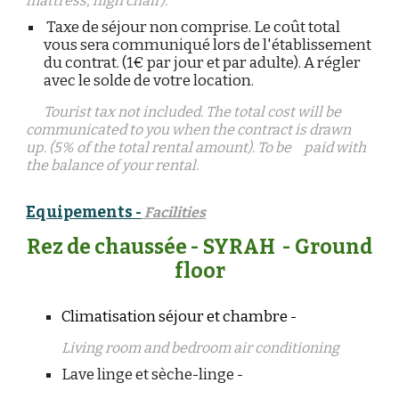
mattress, high chair).
Taxe de séjour non comprise. Le coût total
vous sera communiqué lors de l'établissement
du contrat. (1€ par jour et par adulte). A régler
avec le solde de votre location.
Tourist tax not included. The total cost will be
communicated to you when the contract is drawn
up. (5% of the total rental amount). To be
paid with
the balance of your rental.
Equipements -
Facilities
Rez de chaussée - SYRAH - Ground
floor
Climatisation séjour et chambre -
Living room and bedroom air conditioning
Lave linge et sèche-linge -