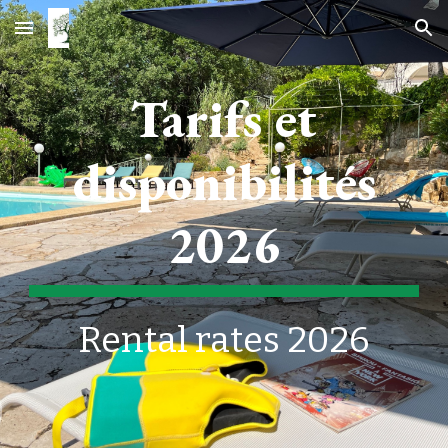
Skip to main content
Skip to navigation
Tarifs
et
disponibilités
2026
Rental rates 202
6